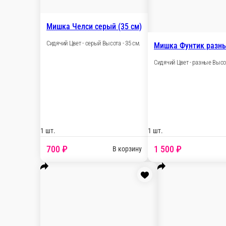
Мишка Тим персик (60 см)
С
Сидячий Цвет - персик Высота - 60 см.
1 шт.
1 
1 170 ₽
В корзину