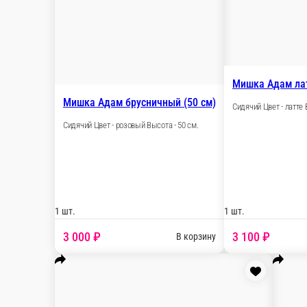
1 шт.
1 170 ₽
Мишка Тим латте (60 см)
М
Сидячий Цвет - латте Высота - 60 см.
С