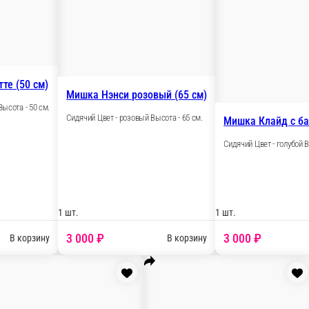
1 шт.
1 170 ₽
В корзину
В корз
Мишка Фи
ишка Тим молочный (60 см)
Сидячий Цв
идячий Цвет - молочный Высота - 60 см.