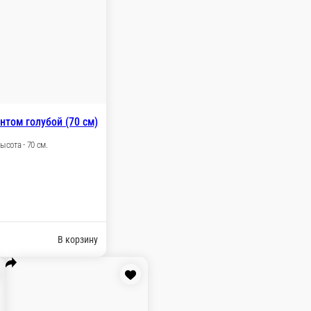
ину
лимон латте (60 см)
ет - латте Высота - 60 см.