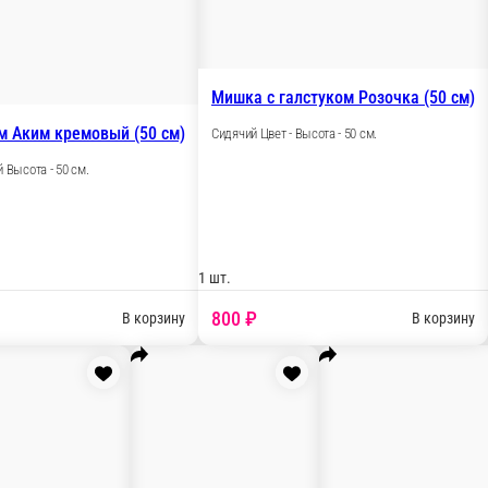
Кот Чешир латте (60 см)
Мишка Умк
Сидячий Цвет - латте Высота - 60 см.
Сидячий Цвет
 шт.
1 шт.
1 200 ₽
1 200
В корзину