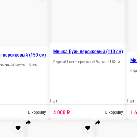
Мишка Зефирчик зелёный (55 
Сидячий Цвет - Высота - 55 см.
e you ( см)