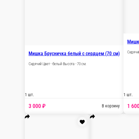
1 шт.
1 
1 170 ₽
В корзину
Мишка Филимон персиковый (60 см)
Сидячий Цвет - персиковый Высота - 60 см.