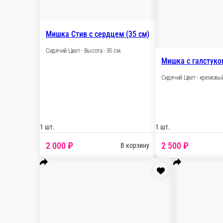
Кот Чешир чёрный (60 см)
Сидячий Цвет - чёрный Высота - 60 см.
1 шт.
1
1 200 ₽
В корзину