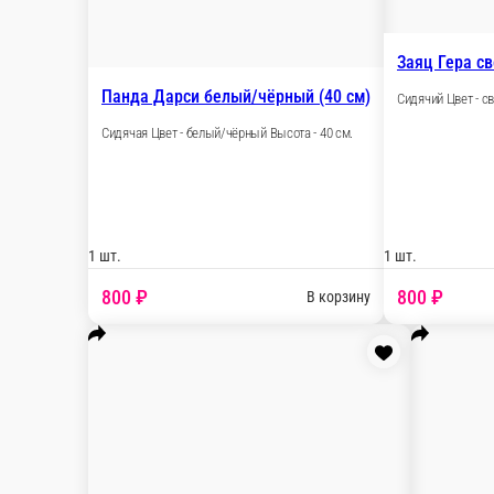
Мишка Эльф латте Love you (80 с
Сидячий Цвет - латте Высота - 80 см.
1 шт.
1 400 ₽
В корз