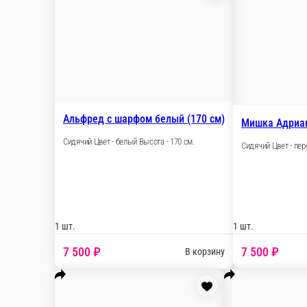
Мишка Лари розовый с сердцем Lov
Сидячий Цвет - латте Высота - см