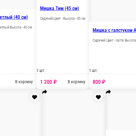
м)
Мишка Маркел белый с сердцем (70 см
Сидячий Цвет - белый Высота - 70 см.
1 шт.
1 500 ₽
ину
В корзи