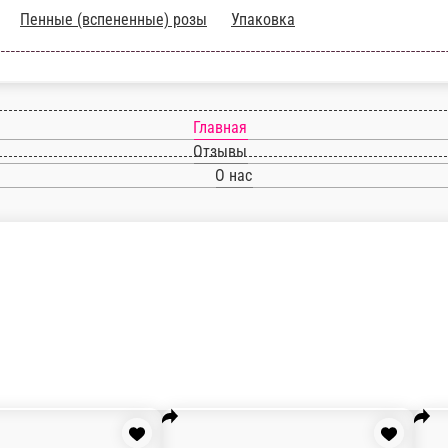
ветов
Пенные (вспененные) розы
Упаковка
Кот Варфаломей (60 см)
Сидячий Цвет - Высота - 60 см.
Ми
Сид
м (55 см)
1 шт.
1 ш
1 000 ₽
2
В корзину
В корзину