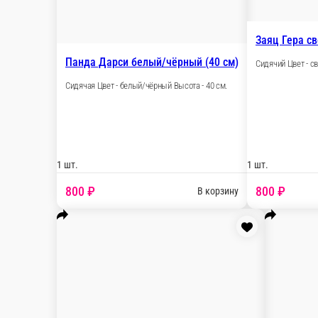
Мишка Глеб коричневый (35 см)
Сидячий Цвет - коричневый Высота - 35 см
1 шт.
630 ₽
В корзин