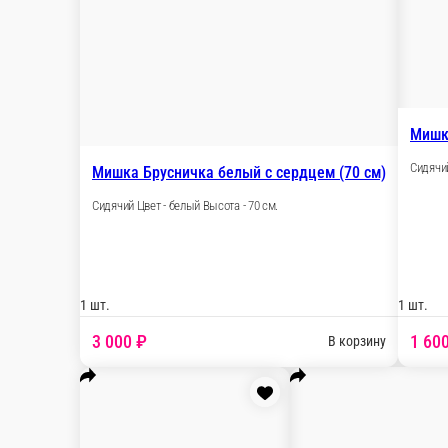
1 шт.
1 600 ₽
В
Мишка Нэнси розовый (65 см)
Сидячий Цвет - розовый Высота - 65 см.