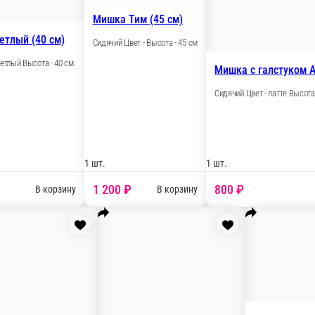
Мишк
Мишка Руслан кремовый (35 см)
Сидяч
Сидячий Цвет - кремовый Высота - 35 см.
.
1 шт.
1 шт.
1 300 ₽
2 
у
В корзину