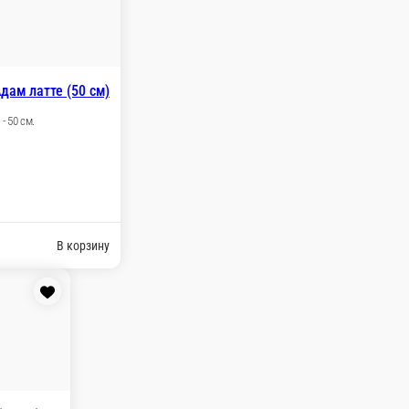
а Савва серый (35 см)
ий Цвет - белый Высота - 35 см.
000 ₽
В корзину