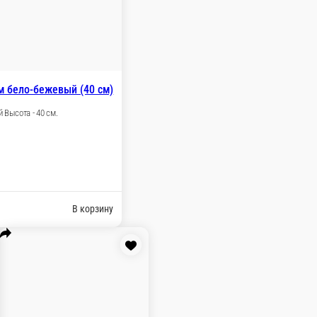
м.
ну