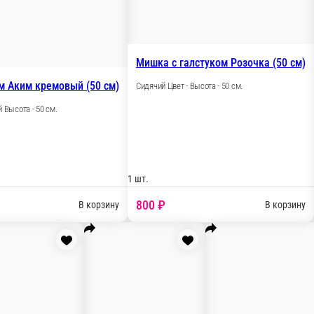
Мишка Эльф латте (80 см)
Мишка 
Сидячий Цвет - латте Высота - 80 см.
Сидячий 
.
1 шт.
1 шт.
3 000 ₽
4 5
у
В корзину