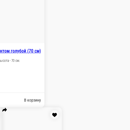
Мишка Адам латте (50 см)
Сидячий Цвет - латте Высота - 50 см.