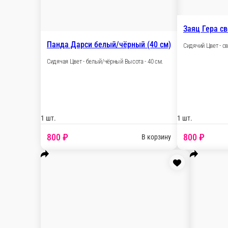
Мишка Глеб коричневый (35 см)
Сидячий Цвет - коричневый Высота - 35 см
1 шт.
630 ₽
В корзин