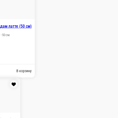
а Савва серый (35 см)
ий Цвет - белый Высота - 35 см.
000 ₽
В корзину