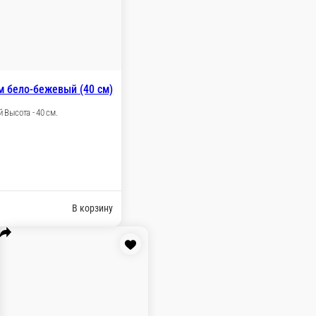
м.
ну