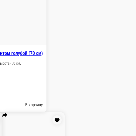
Мишка Адам латте (50 см)
Сидячий Цвет - латте Высота - 50 см.