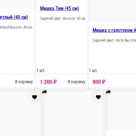
Мишк
Мишка Руслан кремовый (35 см)
Сидяч
Сидячий Цвет - кремовый Высота - 35 см.
.
1 шт.
1 шт.
1 300 ₽
2 
у
В корзину