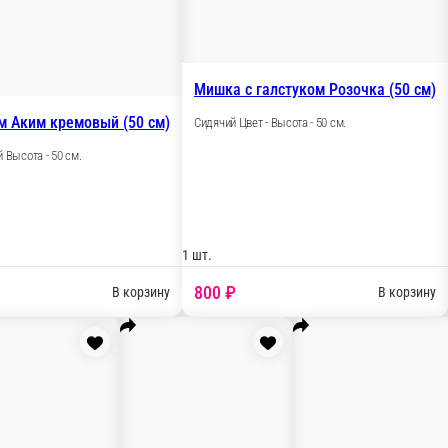
Мишка Эльф латте (80 см)
Мишка 
Сидячий Цвет - латте Высота - 80 см.
Сидячий 
.
1 шт.
1 шт.
3 000 ₽
4 5
у
В корзину