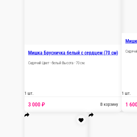
1 шт.
1 600 ₽
В
Мишка Нэнси розовый (65 см)
Сидячий Цвет - розовый Высота - 65 см.