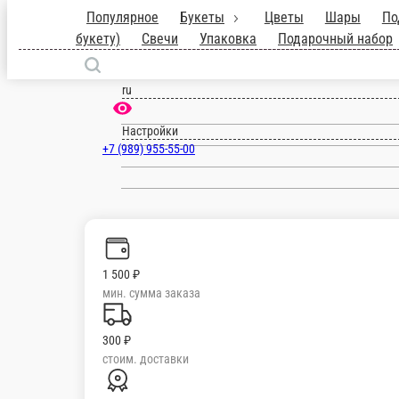
Стерлитамак
ru