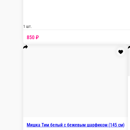
Популярное
Букеты
букету)
Свечи
Упаковка
Подарочный набор