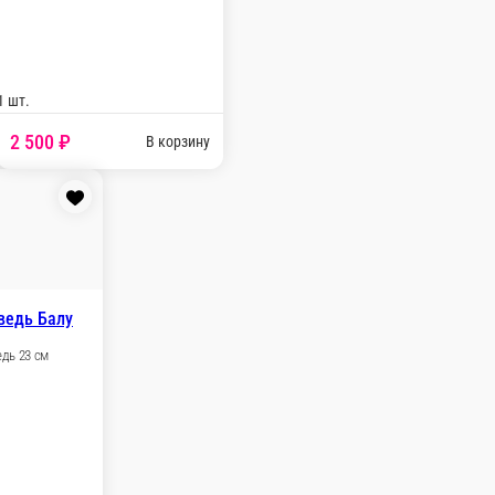
веты)
Игрушки
Топпер (надпись к