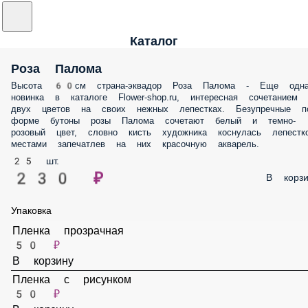
Каталог
Роза Палома
Высота 60см страна-эквадор Роза Палома - Еще одна новинка в
каталоге Flower-shop.ru, интересная сочетанием двух цветов на свои
нежных лепестках. Безупречные по форме бутоны розы Палома
сочетают белый и темно-розовый цвет, словно кисть художника
коснулась лепестков, местами запечатлев на них красочную акварел
25 шт.
230 ₽
В корз
Упаковка
Пленка прозрачная
50 ₽
В корзину
Пленка с рисунком
50 ₽