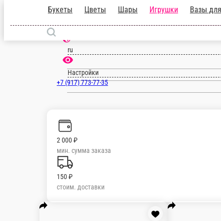
Букеты
Цветы
Шары
Игрушки
Вазы
Ишимбай
ru
Настройки
+7 (917) 773-77-35
2 000 ₽
мин. сумма заказа
150 ₽
стоим. доставки