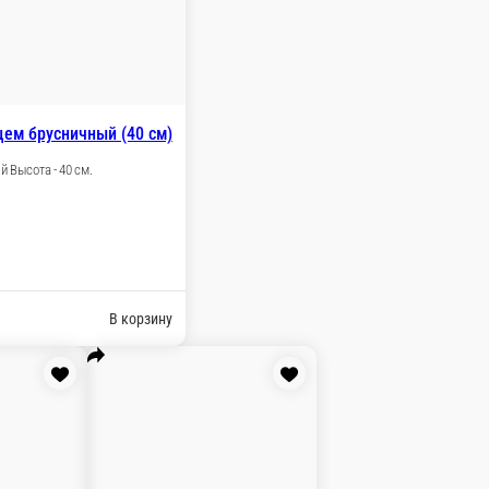
м.
ну