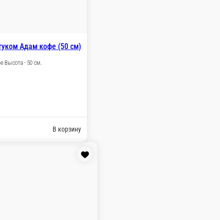
Мишка Руслан кремовый (35 см)
Сидячий Цвет - персикковый Высота - 35 см.
 шт.
1 300 ₽
В корзину