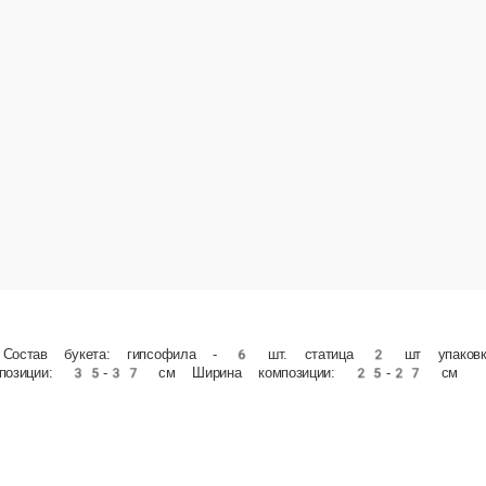
- 6 шт. статица 2 шт упаковка - 1 м лента - 1 м оазис - 0, 5 шт. сумочка - 1 шт. (150 р)