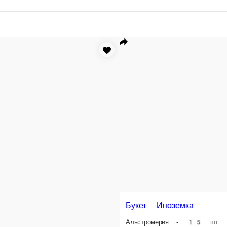
Букет Иноземка
Альстромерия - 15 шт. Упаковка -3 м Лента - 2м
1 шт.
Опции
2 760 ₽
В корзину