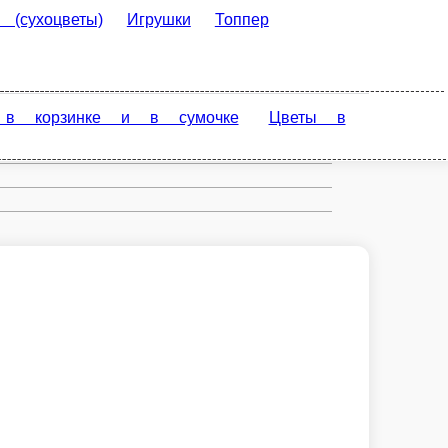
Игрушки
Топпер (надпись к
Пенные (вспененные) розы