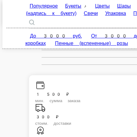
Популярное
Букеты
Цветы
Шары
По
Стерлитамак
букету)
Свечи
Упаковка
Подарочный набор
ru
До 3000 руб.
От 3000 до 5000 руб.
От 5000 р
Настройки
+7 (989) 955-55-00
1 500 ₽
мин. сумма заказа
300 ₽
стоим. доставки