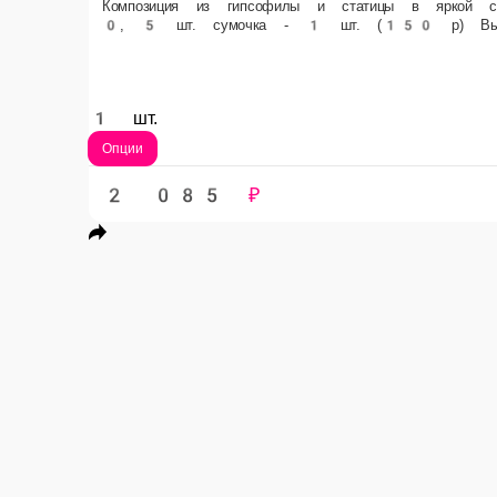
1 шт.
Опции
2 085 ₽
Букет Ред Наоми
Роза Ред Наоми 70 см. (Россия) - 11 шт. Лента атласная- 2м